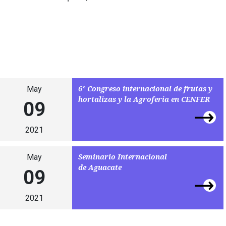
6° Congreso internacional de frutas y
May
hortalizas y la Agroferia en CENFER
09
2021
Seminario Internacional
May
de Aguacate
09
2021